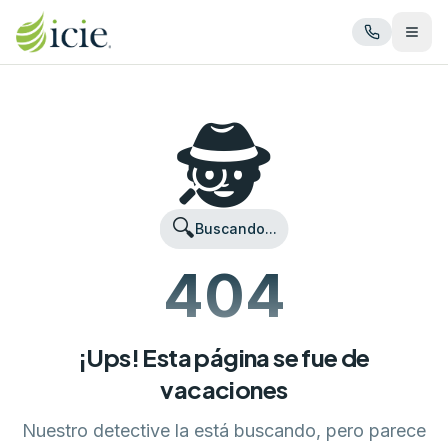
Abrir
🕵️
🔍
Buscando...
404
¡Ups! Esta página se fue de
vacaciones
Nuestro detective la está buscando, pero parece