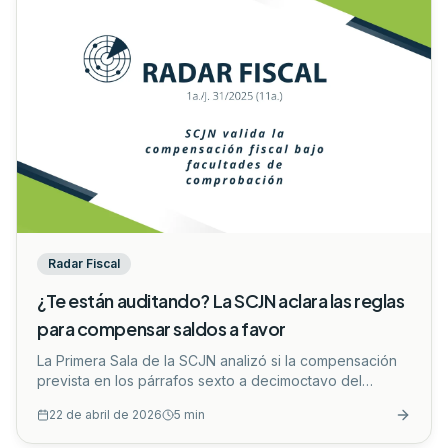
Radar Fiscal
¿Te están auditando? La SCJN aclara las reglas
para compensar saldos a favor
La Primera Sala de la SCJN analizó si la compensación
prevista en los párrafos sexto a decimoctavo del
artículo 23 del Código Fiscal de la Federación (CFF)
22 de abril de 2026
5
min
vulnera el principio de igualdad. Estos párrafos regulan
un mecanismo específico para que los contribuyentes