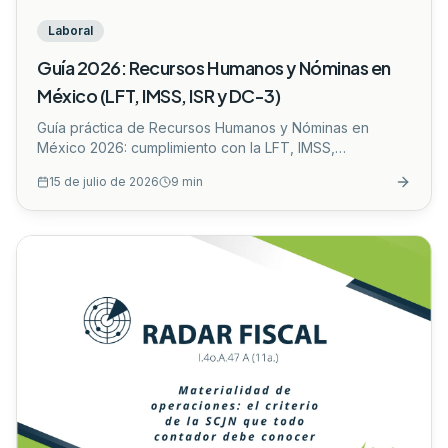
Laboral
Guía 2026: Recursos Humanos y Nóminas en
México (LFT, IMSS, ISR y DC-3)
Guía práctica de Recursos Humanos y Nóminas en
México 2026: cumplimiento con la LFT, IMSS,
INFONAVIT, ISR sobre sueldos, prestaciones mínimas,
15 de julio de 2026
9
min
DC-3 y errores comunes que auditan las autoridades.
...