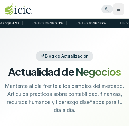
Abrir
9.97
|
CETES 28d
6.20%
|
CETES 91d
6.56%
|
TIIE 28d
6.81
Blog de Actualización
Actualidad de
Negocios
Mantente al día frente a los cambios del mercado.
Artículos prácticos sobre contabilidad, finanzas,
recursos humanos y liderazgo diseñados para tu
día a día.