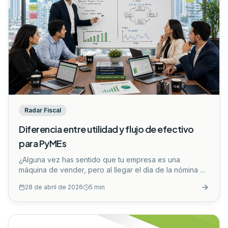
Radar Fiscal
Diferencia entre utilidad y flujo de efectivo
para PyMEs
¿Alguna vez has sentido que tu empresa es una
máquina de vender, pero al llegar el día de la nómina o
el pago a proveedores, el dinero simplemente no está?
28 de abril de 2026
5
min
No estás solo. Muchos emprendedores y
administradores en México atraviesan esta misma
paradoja: tener un negocio rentable en el papel, pero
insolvente en la realidad.
...