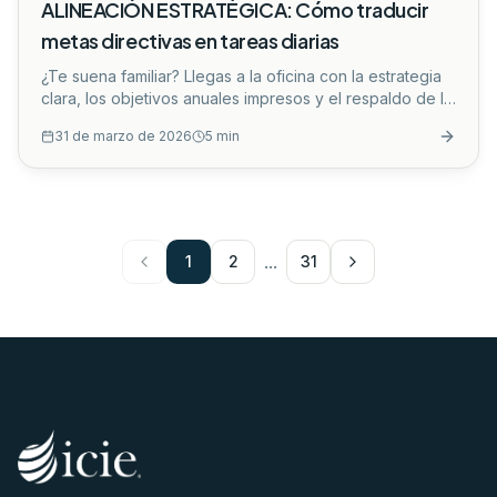
ALINEACIÓN ESTRATÉGICA: Cómo traducir
metas directivas en tareas diarias
¿Te suena familiar? Llegas a la oficina con la estrategia
clara, los objetivos anuales impresos y el respaldo de la
dirección. Sin embargo, al pasar las semanas, notas que
31 de marzo de 2026
5
min
tu equipo está sumergido en una operatividad que no
mueve la aguja de los resultados. Es la desalineación:
hay esfuerzo sobra, pero falta impacto.
...
...
1
2
31