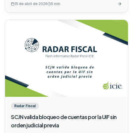
15 de abril de 2026
5
min
forma o falta de documentación, el contribuyente podía
simplemente "corregir" y presentar una nueva solicitud.
Sin embargo, la Suprema Corte de Justicia de la Nación
(SCJN) ha emitido un criterio que cambia las reglas del
juego de manera definitiva.
...
Radar Fiscal
SCJN valida bloqueo de cuentas por la UIF sin
orden judicial previa