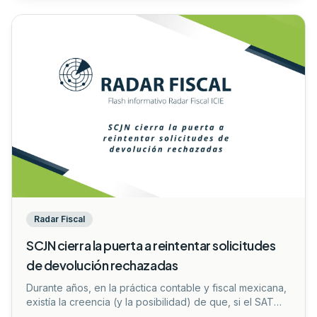
que están sujetos al ejercicio de facultades de
comprobación (como visitas domiciliarias o revisiones
de gabinete) puedan optar por corregir su situación
fiscal compensando las cantidades que tengan a su
favor.
...
Radar Fiscal
SCJN cierra la puerta a reintentar solicitudes
de devolución rechazadas
Durante años, en la práctica contable y fiscal mexicana,
existía la creencia (y la posibilidad) de que, si el SAT
negaba una devolución de saldo a favor por errores de