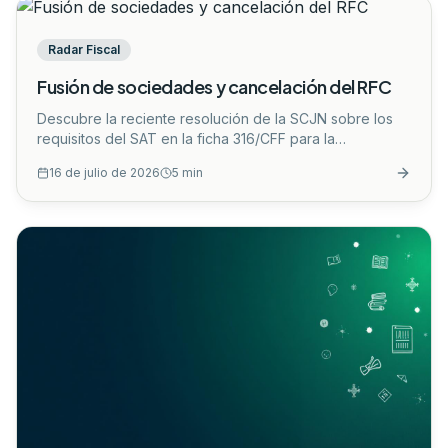
Radar Fiscal
Fusión de sociedades y cancelación del RFC
Descubre la reciente resolución de la SCJN sobre los
requisitos del SAT en la ficha 316/CFF para la
cancelación del RFC por fusión de sociedades. Conoce
16 de julio de 2026
5
min
su impacto legal y cómo adaptar tu estrategia
corporativa.
...