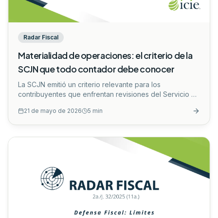
Radar Fiscal
Materialidad de operaciones: el criterio de la
SCJN que todo contador debe conocer
La SCJN emitió un criterio relevante para los
contribuyentes que enfrentan revisiones del Servicio de
Administración Tributaria (SAT) relacionadas con
21 de mayo de 2026
5
min
devoluciones de IVA y la materialidad de las
operaciones.
...