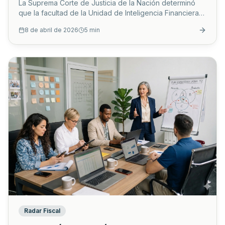
La Suprema Corte de Justicia de la Nación determinó
que la facultad de la Unidad de Inteligencia Financiera
(UIF) para bloquear cuentas bancarias sin orden judicial
8 de abril de 2026
5
min
previa es constitucional, siempre que existan indicios de
operaciones con recursos de procedencia ilícita o
financiamiento al terrorismo.
...
Radar Fiscal