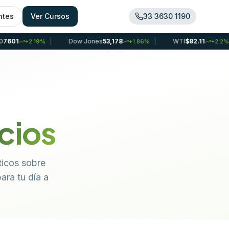
ntes
Ver Cursos
33 3630 1190
|
Dow Jones
53,178
|
WTI
$82.11
|
Oro
19
%
+
1.86
%
+
2.2
%
cios
ticos sobre
ara tu día a