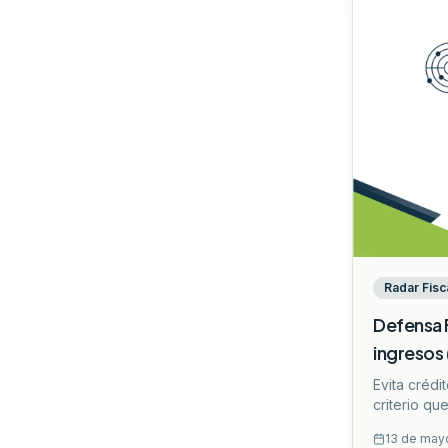
Radar Fisc
Defensa F
ingresos 
Evita crédi
criterio qu
mediante te
13 de may