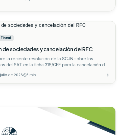
Fiscal
n de sociedades y cancelación del RFC
re la reciente resolución de la SCJN sobre los
tos del SAT en la ficha 316/CFF para la cancelación del
r fusión de sociedades. Conoce su impacto legal y
 julio de 2026
5
min
aptar tu estrategia corporativa.
...