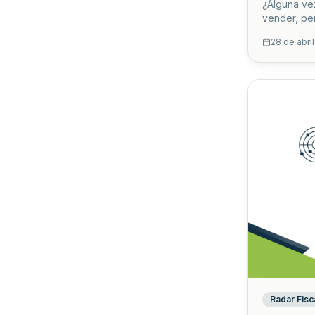
¿Alguna ve
vender, per
proveedore
28 de abri
Muchos emp
atraviesan 
el papel, p
Radar Fisc