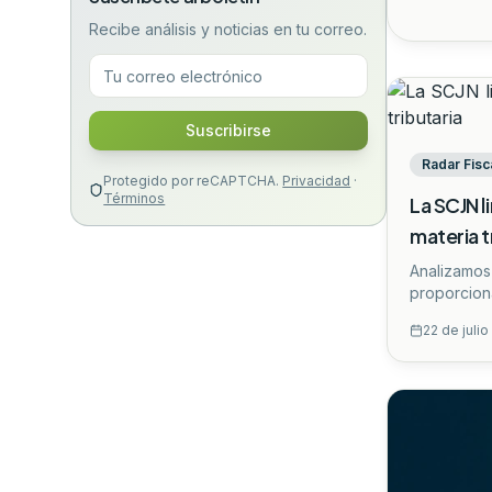
Recibe análisis y noticias en tu correo.
Suscribirse
Radar Fisc
Protegido por reCAPTCHA.
Privacidad
·
Términos
La SCJN 
materia t
Analizamos
proporciona
empresas, c
22 de juli