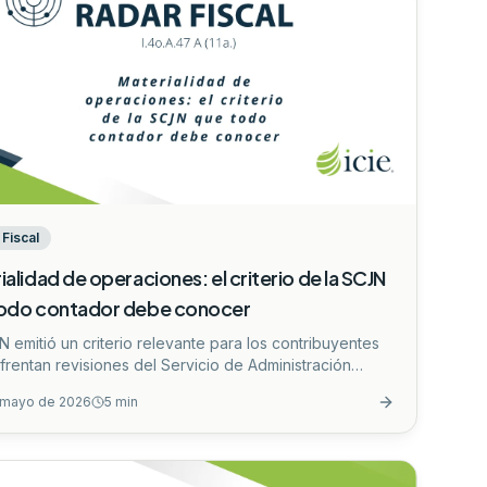
Fiscal
ialidad de operaciones: el criterio de la SCJN
odo contador debe conocer
 emitió un criterio relevante para los contribuyentes
frentan revisiones del Servicio de Administración
aria (SAT) relacionadas con devoluciones de IVA y la
 mayo de 2026
5
min
alidad de las operaciones.
...