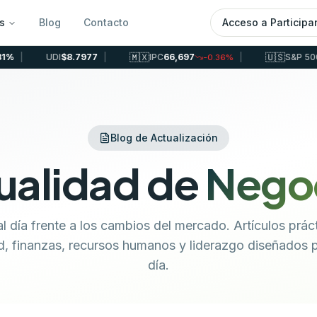
s
Blog
Contacto
Acceso a Participa
🇲🇽
🇺🇸
DI
$8.7977
|
IPC
66,697
|
S&P 500
7601
-0.36
%
+
2.
Blog de Actualización
ualidad de
Nego
l día frente a los cambios del mercado. Artículos prác
d, finanzas, recursos humanos y liderazgo diseñados p
día.