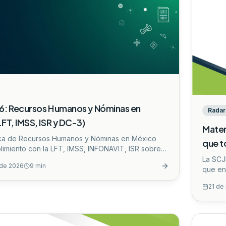
6: Recursos Humanos y Nóminas en
Radar 
FT, IMSS, ISR y DC-3)
Mater
ica de Recursos Humanos y Nóminas en México
que t
limiento con la LFT, IMSS, INFONAVIT, ISR sobre
restaciones mínimas, DC-3 y errores comunes que
La SCJN
o de 2026
9
min
 autoridades.
...
que en
Tribut
21 de
materi