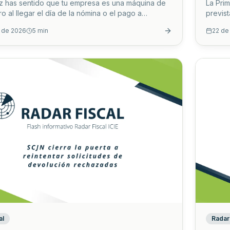
La Pri
z has sentido que tu empresa es una máquina de
previst
o al llegar el día de la nómina o el pago a
del Cód
s, el dinero simplemente no está? No estás solo.
22 de
l de 2026
5
min
de igu
rendedores y administradores en México
para qu
esta misma paradoja: tener un negocio rentable en
facult
ero insolvente en la realidad.
...
revisi
situac
favor.
...
al
Radar 