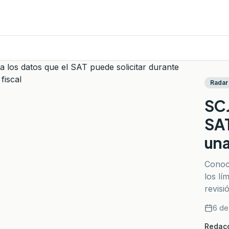
Radar 
SCJ
SAT
una
Conoce
los lí
revisi
tercer
6 de
Redacc