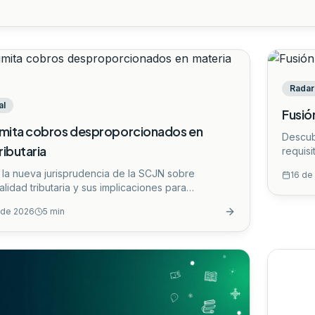
Radar 
al
Fusió
limita cobros desproporcionados en
Descub
ributaria
requisi
RFC po
 la nueva jurisprudencia de la SCJN sobre
16 de
cómo ad
lidad tributaria y sus implicaciones para
ontadores y fiscalistas.
...
o de 2026
5
min