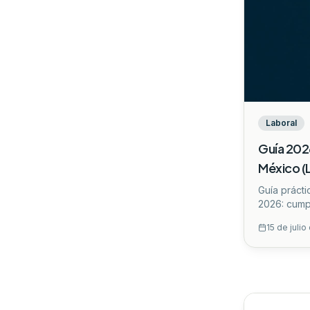
Laboral
Guía 202
México (L
Guía práct
2026: cump
sueldos, p
15 de juli
auditan las