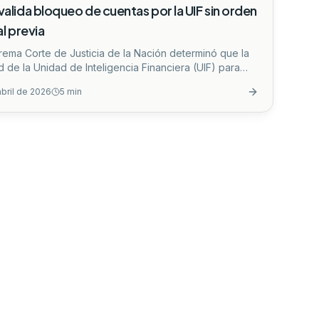
valida bloqueo de cuentas por la UIF sin orden
al previa
rema Corte de Justicia de la Nación determinó que la
d de la Unidad de Inteligencia Financiera (UIF) para
r cuentas bancarias sin orden judicial previa es
abril de 2026
5
min
ucional, siempre que existan indicios de operaciones
ursos de procedencia ilícita o financiamiento al
smo.
...