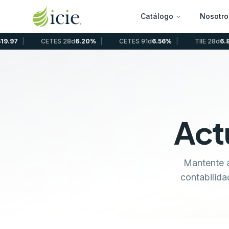
Catálogo
Nosotro
CETES 28d
6.20%
|
CETES 91d
6.56%
|
TIIE 28d
6.81%
|
U
Act
Mantente a
contabilida