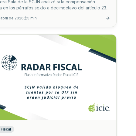
mera Sala de la SCJN analizó si la compensación
a en los párrafos sexto a decimoctavo del artículo 23
igo Fiscal de la Federación (CFF) vulnera el principio
 abril de 2026
5
min
aldad. Estos párrafos regulan un mecanismo específico
e los contribuyentes que están sujetos al ejercicio de
ades de comprobación (como visitas domiciliarias o
ones de gabinete) puedan optar por corregir su
ión fiscal compensando las cantidades que tengan a su
Fiscal