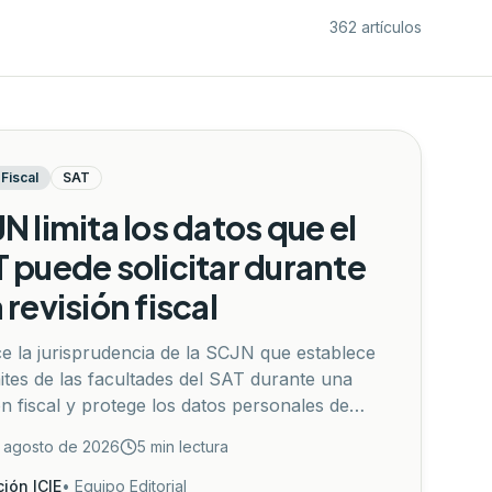
362 artículos
Fiscal
SAT
N limita los datos que el
 puede solicitar durante
 revisión fiscal
 la jurisprudencia de la SCJN que establece
mites de las facultades del SAT durante una
ón fiscal y protege los datos personales de
os no sujetos a fiscalización.
...
 agosto de 2026
5
min lectura
ión ICIE
•
Equipo Editorial