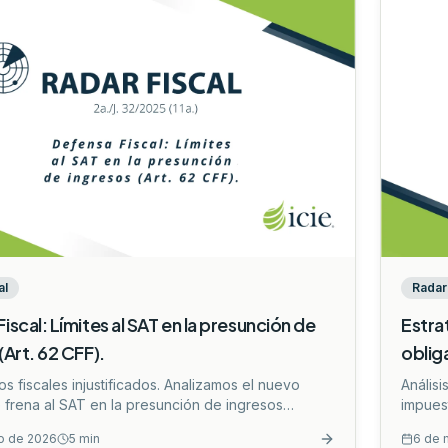
al
Radar 
iscal: Límites al SAT en la presunción de
Estra
(Art. 62 CFF).
oblig
tos fiscales injustificados. Analizamos el nuevo
Anális
e frena al SAT en la presunción de ingresos
impues
rceros (Art. 62 CFF).
...
SAT par
o de 2026
5
min
6 de 