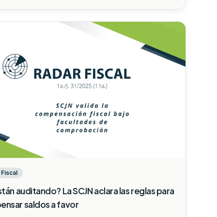
Fiscal
stán auditando? La SCJN aclara las reglas para
nsar saldos a favor