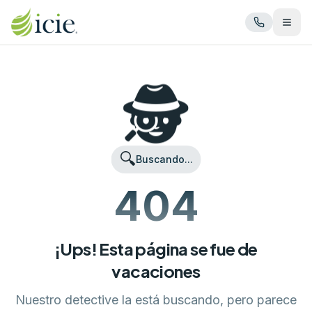
Abrir
🕵️
🔍
Buscando...
404
¡Ups! Esta página se fue de
vacaciones
Nuestro detective la está buscando, pero parece