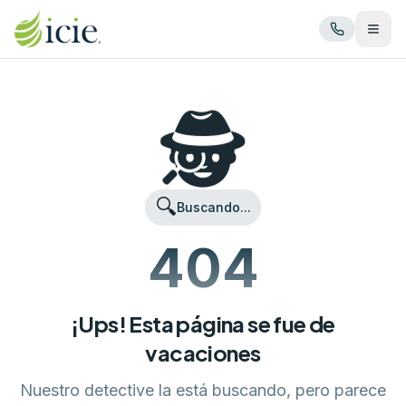
Abrir
🕵️
🔍
Buscando...
404
¡Ups! Esta página se fue de
vacaciones
Nuestro detective la está buscando, pero parece