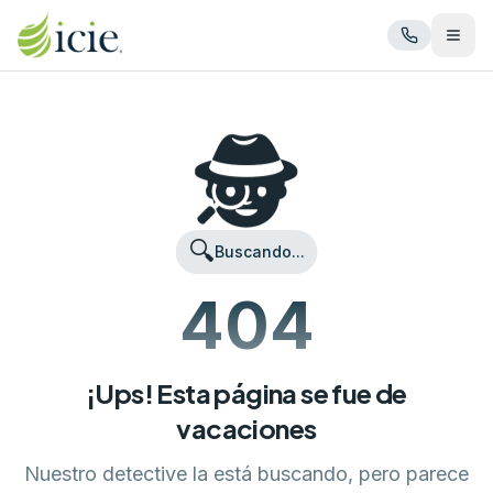
Abrir
🕵️
🔍
Buscando...
404
¡Ups! Esta página se fue de
vacaciones
Nuestro detective la está buscando, pero parece