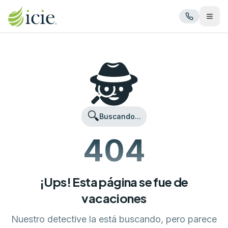
Abrir
🕵️
🔍
Buscando...
404
¡Ups! Esta página se fue de
vacaciones
Nuestro detective la está buscando, pero parece