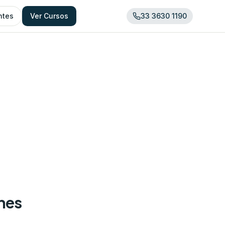
ntes
Ver Cursos
33 3630 1190
ones