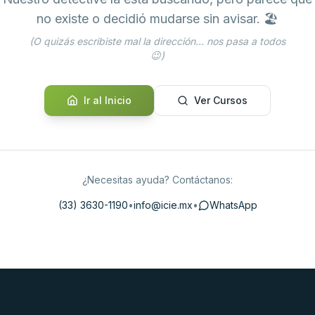
no existe o decidió mudarse sin avisar. 🏖️
(O quizás escribiste mal la dirección... nos pasa a todos
😉)
Ir al Inicio
Ver Cursos
¿Necesitas ayuda? Contáctanos:
(33) 3630-1190
•
info@icie.mx
•
WhatsApp