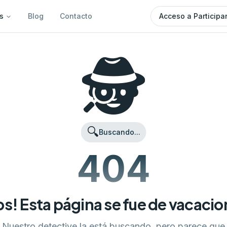
s
Blog
Contacto
Acceso a Participa
🕵️
🔍
Buscando...
404
s! Esta página se fue de vacaci
Nuestro detective la está buscando, pero parece que