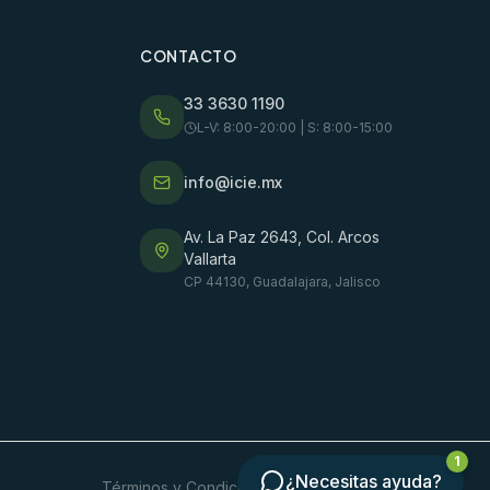
CONTACTO
33 3630 1190
L-V: 8:00-20:00 | S: 8:00-15:00
info@icie.mx
Av. La Paz 2643, Col. Arcos
Vallarta
CP 44130, Guadalajara, Jalisco
1
¿Necesitas ayuda?
Términos y Condiciones
Aviso de Privacidad