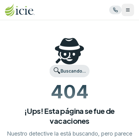
Abrir
🕵️
🔍
Buscando...
404
¡Ups! Esta página se fue de
vacaciones
Nuestro detective la está buscando, pero parece