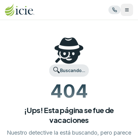
Abrir
🕵️
🔍
Buscando...
404
¡Ups! Esta página se fue de
vacaciones
Nuestro detective la está buscando, pero parece