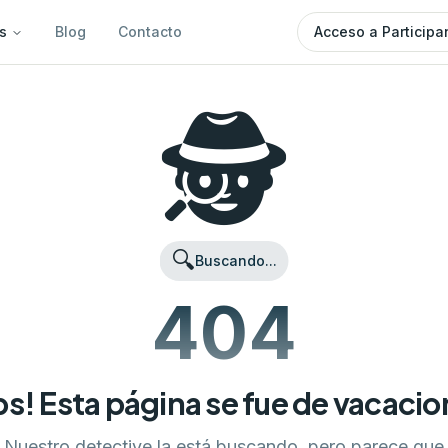
s
Blog
Contacto
Acceso a Participa
🕵️
🔍
Buscando...
404
s! Esta página se fue de vacaci
Nuestro detective la está buscando, pero parece que