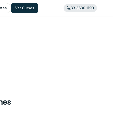
ntes
Ver Cursos
33 3630 1190
ones