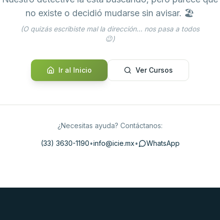
no existe o decidió mudarse sin avisar. 🏖️
(O quizás escribiste mal la dirección... nos pasa a todos
😉)
Ir al Inicio
Ver Cursos
¿Necesitas ayuda? Contáctanos:
(33) 3630-1190
•
info@icie.mx
•
WhatsApp