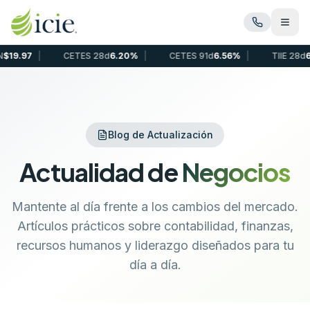
Abrir
7
|
CETES 28d
6.20%
|
CETES 91d
6.56%
|
TIIE 28d
6.81%
Blog de Actualización
Actualidad de
Negocios
Mantente al día frente a los cambios del mercado.
Artículos prácticos sobre contabilidad, finanzas,
recursos humanos y liderazgo diseñados para tu
día a día.