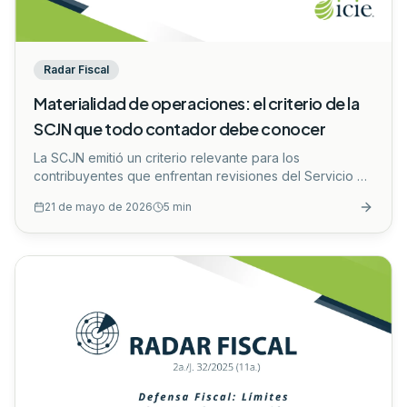
Radar Fiscal
Materialidad de operaciones: el criterio de la
SCJN que todo contador debe conocer
La SCJN emitió un criterio relevante para los
contribuyentes que enfrentan revisiones del Servicio de
Administración Tributaria (SAT) relacionadas con
21 de mayo de 2026
5
min
devoluciones de IVA y la materialidad de las
operaciones.
...