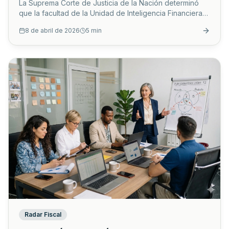
La Suprema Corte de Justicia de la Nación determinó
que la facultad de la Unidad de Inteligencia Financiera
(UIF) para bloquear cuentas bancarias sin orden judicial
8 de abril de 2026
5
min
previa es constitucional, siempre que existan indicios de
operaciones con recursos de procedencia ilícita o
financiamiento al terrorismo.
...
Radar Fiscal