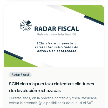
que están sujetos al ejercicio de facultades de
comprobación (como visitas domiciliarias o revisiones
de gabinete) puedan optar por corregir su situación
fiscal compensando las cantidades que tengan a su
favor.
...
Radar Fiscal
SCJN cierra la puerta a reintentar solicitudes
de devolución rechazadas
Durante años, en la práctica contable y fiscal mexicana,
existía la creencia (y la posibilidad) de que, si el SAT
negaba una devolución de saldo a favor por errores de