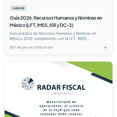
Laboral
Guía 2026: Recursos Humanos y Nóminas en
México (LFT, IMSS, ISR y DC-3)
Guía práctica de Recursos Humanos y Nóminas en
México 2026: cumplimiento con la LFT, IMSS,
INFONAVIT, ISR sobre sueldos, prestaciones mínimas,
15 de julio de 2026
9
min
DC-3 y errores comunes que auditan las autoridades.
...