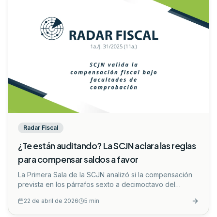
Radar Fiscal
¿Te están auditando? La SCJN aclara las reglas
para compensar saldos a favor
La Primera Sala de la SCJN analizó si la compensación
prevista en los párrafos sexto a decimoctavo del
artículo 23 del Código Fiscal de la Federación (CFF)
22 de abril de 2026
5
min
vulnera el principio de igualdad. Estos párrafos regulan
un mecanismo específico para que los contribuyentes