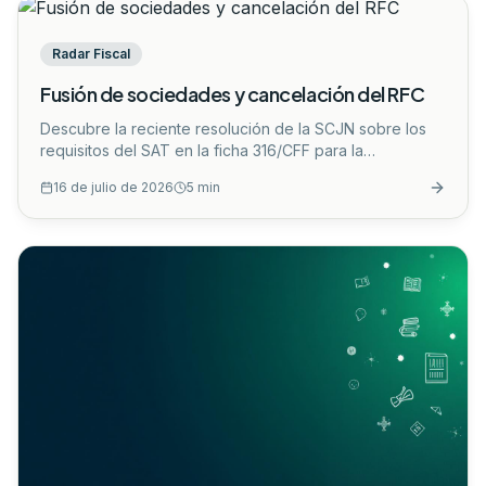
Radar Fiscal
Fusión de sociedades y cancelación del RFC
Descubre la reciente resolución de la SCJN sobre los
requisitos del SAT en la ficha 316/CFF para la
cancelación del RFC por fusión de sociedades. Conoce
16 de julio de 2026
5
min
su impacto legal y cómo adaptar tu estrategia
corporativa.
...