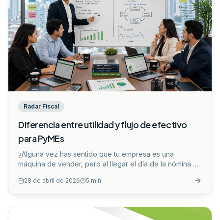
Radar Fiscal
Diferencia entre utilidad y flujo de efectivo
para PyMEs
¿Alguna vez has sentido que tu empresa es una
máquina de vender, pero al llegar el día de la nómina o
el pago a proveedores, el dinero simplemente no está?
28 de abril de 2026
5
min
No estás solo. Muchos emprendedores y
administradores en México atraviesan esta misma
paradoja: tener un negocio rentable en el papel, pero
insolvente en la realidad.
...