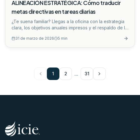
ALINEACIÓN ESTRATÉGICA: Cómo traducir
metas directivas en tareas diarias
¿Te suena familiar? Llegas a la oficina con la estrategia
clara, los objetivos anuales impresos y el respaldo de la
dirección. Sin embargo, al pasar las semanas, notas que
31 de marzo de 2026
5
min
tu equipo está sumergido en una operatividad que no
mueve la aguja de los resultados. Es la desalineación:
hay esfuerzo sobra, pero falta impacto.
...
...
1
2
31