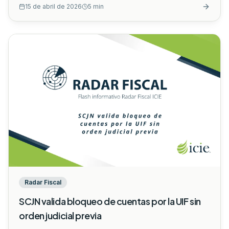
15 de abril de 2026
5
min
forma o falta de documentación, el contribuyente podía
simplemente "corregir" y presentar una nueva solicitud.
Sin embargo, la Suprema Corte de Justicia de la Nación
(SCJN) ha emitido un criterio que cambia las reglas del
juego de manera definitiva.
...
Radar Fiscal
SCJN valida bloqueo de cuentas por la UIF sin
orden judicial previa