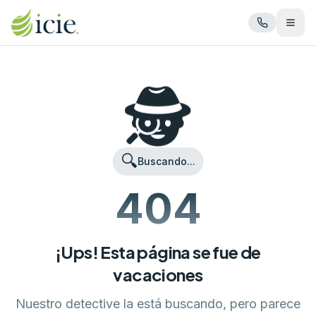
Abrir
🕵️
🔍
Buscando...
404
¡Ups! Esta página se fue de
vacaciones
Nuestro detective la está buscando, pero parece