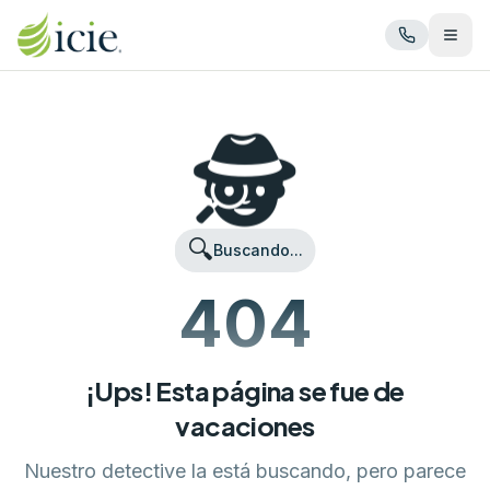
Abrir
🕵️
🔍
Buscando...
404
¡Ups! Esta página se fue de
vacaciones
Nuestro detective la está buscando, pero parece