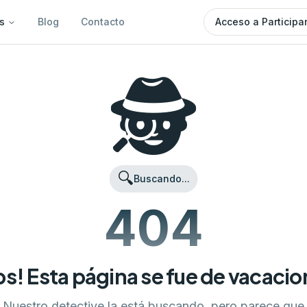
s
Blog
Contacto
Acceso a Participa
🕵️
🔍
Buscando...
404
s! Esta página se fue de vacaci
Nuestro detective la está buscando, pero parece que