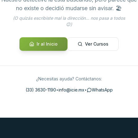
no existe o decidió mudarse sin avisar. 🏖️
(O quizás escribiste mal la dirección... nos pasa a todos
😉)
Ir al Inicio
Ver Cursos
¿Necesitas ayuda? Contáctanos:
(33) 3630-1190
•
info@icie.mx
•
WhatsApp