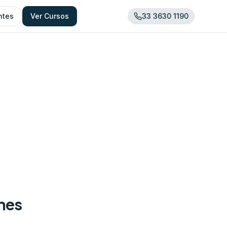
ntes
Ver Cursos
33 3630 1190
ones