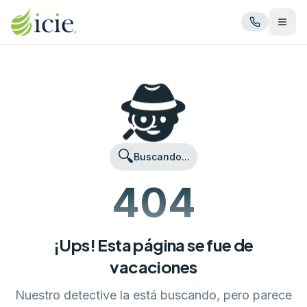
Abrir
🕵️
🔍
Buscando...
404
¡Ups! Esta página se fue de
vacaciones
Nuestro detective la está buscando, pero parece