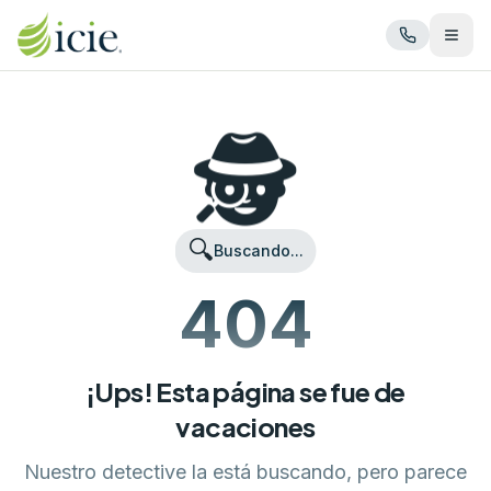
Abrir
🕵️
🔍
Buscando...
404
¡Ups! Esta página se fue de
vacaciones
Nuestro detective la está buscando, pero parece