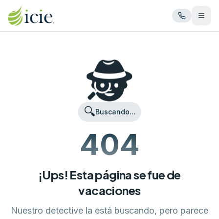
Abrir
🕵️
🔍
Buscando...
404
¡Ups! Esta página se fue de
vacaciones
Nuestro detective la está buscando, pero parece