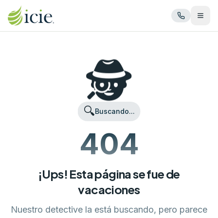
Abrir
🕵️
🔍
Buscando...
404
¡Ups! Esta página se fue de
vacaciones
Nuestro detective la está buscando, pero parece