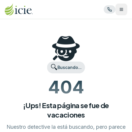
Abrir
🕵️
🔍
Buscando...
404
¡Ups! Esta página se fue de
vacaciones
Nuestro detective la está buscando, pero parece