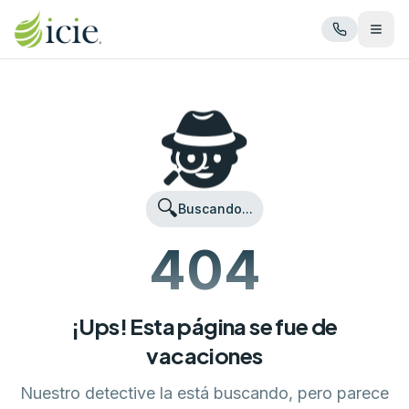
Abrir
🕵️
🔍
Buscando...
404
¡Ups! Esta página se fue de
vacaciones
Nuestro detective la está buscando, pero parece