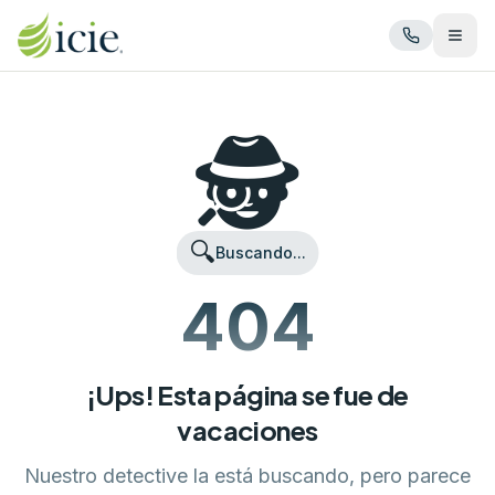
Abrir
🕵️
🔍
Buscando...
404
¡Ups! Esta página se fue de
vacaciones
Nuestro detective la está buscando, pero parece