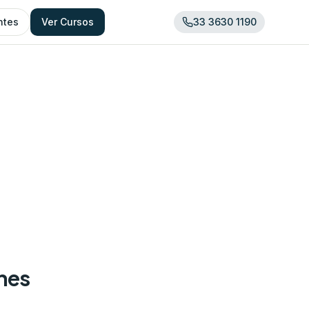
ntes
Ver Cursos
33 3630 1190
ones