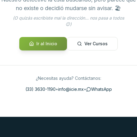
no existe o decidió mudarse sin avisar. 🏖️
(O quizás escribiste mal la dirección... nos pasa a todos
😉)
Ir al Inicio
Ver Cursos
¿Necesitas ayuda? Contáctanos:
(33) 3630-1190
•
info@icie.mx
•
WhatsApp