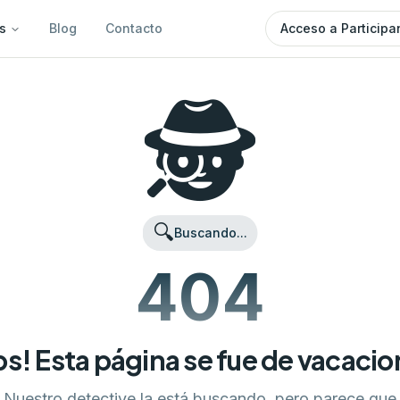
s
Blog
Contacto
Acceso a Participa
🕵️
🔍
Buscando...
404
s! Esta página se fue de vacaci
Nuestro detective la está buscando, pero parece que