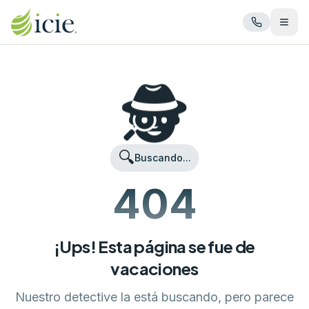
Abrir
🕵️
🔍
Buscando...
404
¡Ups! Esta página se fue de
vacaciones
Nuestro detective la está buscando, pero parece