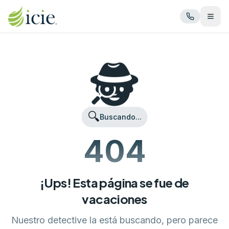
Abrir
🕵️
🔍
Buscando...
404
¡Ups! Esta página se fue de
vacaciones
Nuestro detective la está buscando, pero parece