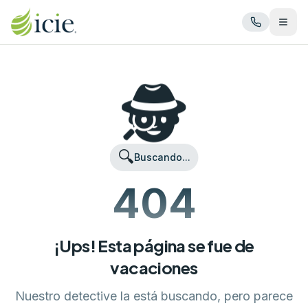
Abrir
🕵️
🔍
Buscando...
404
¡Ups! Esta página se fue de
vacaciones
Nuestro detective la está buscando, pero parece