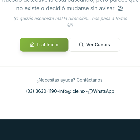
no existe o decidió mudarse sin avisar. 🏖️
(O quizás escribiste mal la dirección... nos pasa a todos
😉)
Ir al Inicio
Ver Cursos
¿Necesitas ayuda? Contáctanos:
(33) 3630-1190
•
info@icie.mx
•
WhatsApp