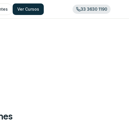
ntes
Ver Cursos
33 3630 1190
ones