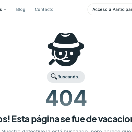
s
Blog
Contacto
Acceso a Participa
🕵️
🔍
Buscando...
404
s! Esta página se fue de vacaci
Nuestro detective la está buscando, pero parece que