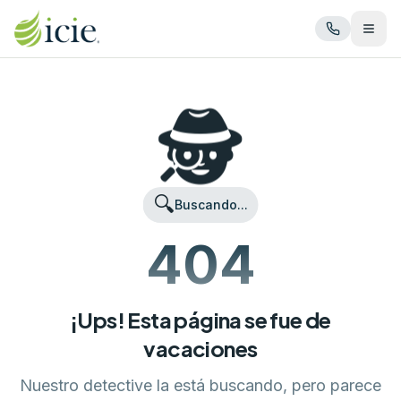
Abrir
🕵️
🔍
Buscando...
404
¡Ups! Esta página se fue de
vacaciones
Nuestro detective la está buscando, pero parece