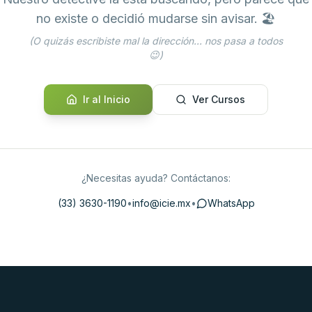
no existe o decidió mudarse sin avisar. 🏖️
(O quizás escribiste mal la dirección... nos pasa a todos
😉)
Ir al Inicio
Ver Cursos
¿Necesitas ayuda? Contáctanos:
(33) 3630-1190
•
info@icie.mx
•
WhatsApp