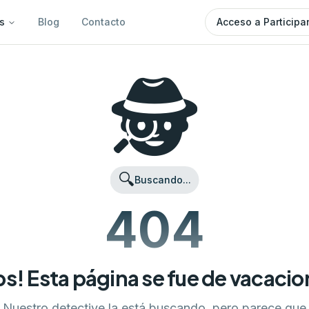
s
Blog
Contacto
Acceso a Participa
🕵️
🔍
Buscando...
404
s! Esta página se fue de vacaci
Nuestro detective la está buscando, pero parece que