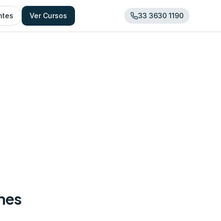
ntes
Ver Cursos
33 3630 1190
ones