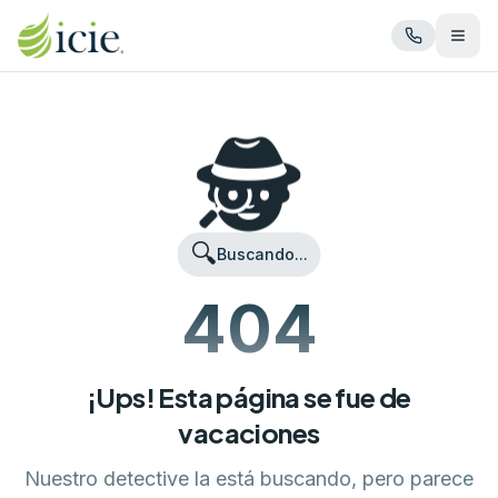
Abrir
🕵️
🔍
Buscando...
404
¡Ups! Esta página se fue de
vacaciones
Nuestro detective la está buscando, pero parece