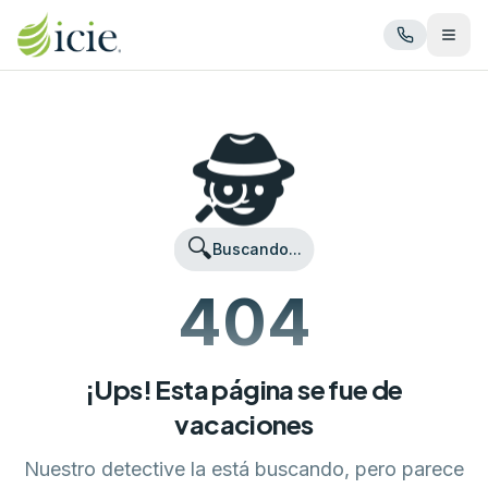
Abrir
🕵️
🔍
Buscando...
404
¡Ups! Esta página se fue de
vacaciones
Nuestro detective la está buscando, pero parece